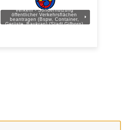
Verkehr - Sondernutzung
öffentlicher Verkehrsflächen
beantragen (Bspw. Container,
Gerüste, Baukran) (Stadt Gifhorn)