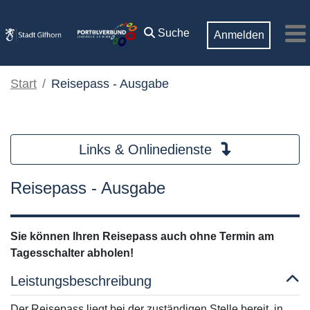
Zum Hauptinhalt springen
Suche
Anmelden
M
Start
Reisepass - Ausgabe
Links & Onlinedienste
Reisepass - Ausgabe
Sie können Ihren Reisepass auch ohne Termin am
Tagesschalter abholen!
Leistungsbeschreibung
Der Reisepass liegt bei der zuständigen Stelle bereit, in