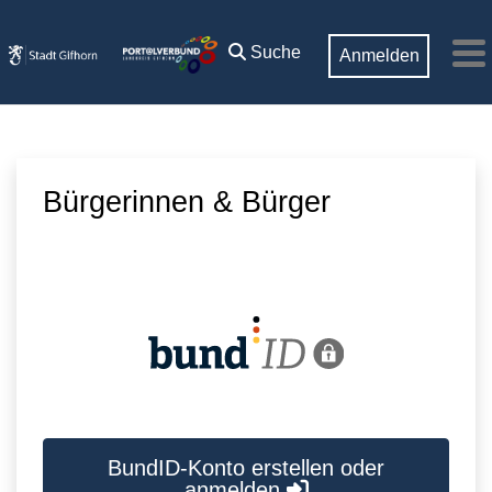
Zum Hauptinhalt springen
Suche
Anmelden
M
Bürgerinnen & Bürger
BundID-Konto erstellen oder
anmelden