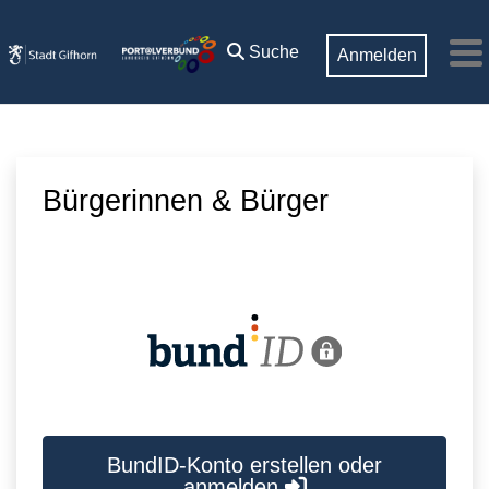
Zum Hauptinhalt springen
Suche
Anmelden
M
Bürgerinnen & Bürger
BundID-Konto erstellen oder
anmelden