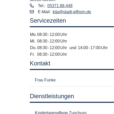
Tel.:
05371 88-448
E‑Mail:
kita@stadt-gifhorn.de
Servicezeiten
Mo.
08:30
-
12:00
Uhr
Mi.
08:30
-
12:00
Uhr
Do.
08:30
-
12:00
Uhr
und
14:00
-
17:00
Uhr
Fr.
08:30
-
12:00
Uhr
Kontakt
Frau Funke
Dienstleistungen
Kindertagespflege Zuschuss